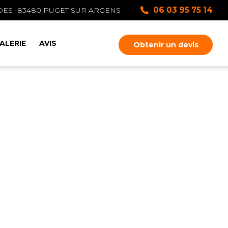
06 03 95 75 14
DES
83480
PUGET SUR ARGENS
ALERIE
AVIS
Obtenir un devis