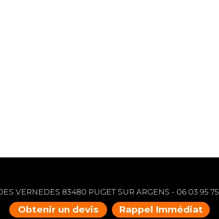
 DES VERNEDES 83480 PUGET SUR ARGENS -
06 03 95 75
Obtenir un devis
Rappel Immédiat